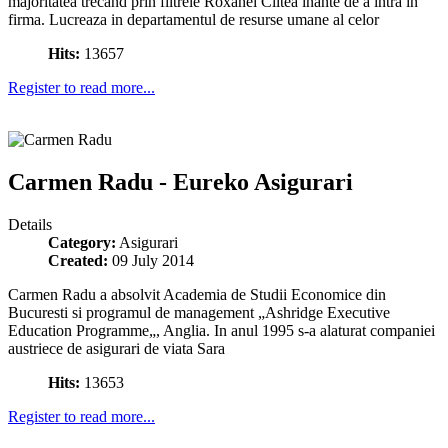
majoritatea trecand prin filtrele Roxanei Ciltea inante de a intra in
firma. Lucreaza in departamentul de resurse umane al celor
Hits:
13657
Register to read more...
Carmen Radu - Eureko Asigurari
Details
Category:
Asigurari
Created:
09 July 2014
Carmen Radu a absolvit Academia de Studii Economice din
Bucuresti si programul de management „Ashridge Executive
Education Programme„, Anglia. In anul 1995 s-a alaturat companiei
austriece de asigurari de viata Sara
Hits:
13653
Register to read more...