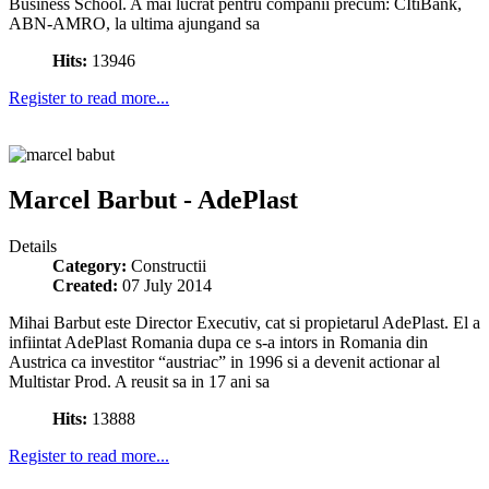
Business School. A mai lucrat pentru companii precum: CItiBank,
ABN-AMRO, la ultima ajungand sa
Hits:
13946
Register to read more...
Marcel Barbut - AdePlast
Details
Category:
Constructii
Created:
07 July 2014
Mihai Barbut este Director Executiv, cat si propietarul AdePlast. El a
infiintat AdePlast Romania dupa ce s-a intors in Romania din
Austrica ca investitor “austriac” in 1996 si a devenit actionar al
Multistar Prod. A reusit sa in 17 ani sa
Hits:
13888
Register to read more...