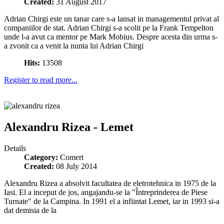
Created:
31 August 2017
Adrian Chirgi este un tanar care s-a lansat in managementul privat al
companiilor de stat. Adrian Chirgi s-a scolit pe la Frank Tempelton
unde l-a avut ca mentor pe Mark Mobius. Despre acesta din urma s-
a zvonit ca a venit la nunta lui Adrian Chirgi
Hits:
13508
Register to read more...
Alexandru Rizea - Lemet
Details
Category:
Comert
Created:
08 July 2014
Alexandru Rizea a absolvit facultatea de eletrotehnica in 1975 de la
Iasi. El a inceput de jos, angajandu-se la "Întreprinderea de Piese
Turnate" de la Campina. In 1991 el a infiintat Lemet, iar in 1993 si-a
dat demisia de la