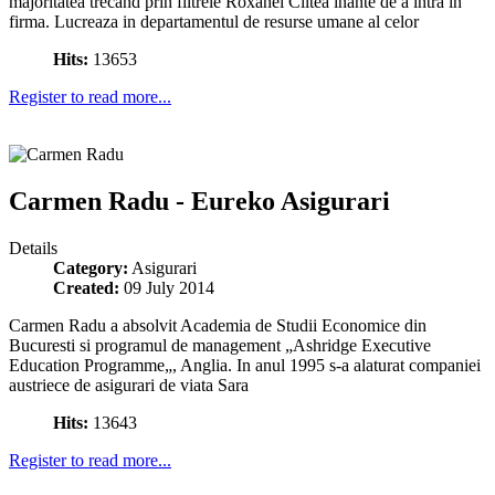
majoritatea trecand prin filtrele Roxanei Ciltea inante de a intra in
firma. Lucreaza in departamentul de resurse umane al celor
Hits:
13653
Register to read more...
Carmen Radu - Eureko Asigurari
Details
Category:
Asigurari
Created:
09 July 2014
Carmen Radu a absolvit Academia de Studii Economice din
Bucuresti si programul de management „Ashridge Executive
Education Programme„, Anglia. In anul 1995 s-a alaturat companiei
austriece de asigurari de viata Sara
Hits:
13643
Register to read more...