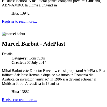
Business School. A mai lucrat pentru companii precum: CItiBank,
ABN-AMRO, la ultima ajungand sa
Hits:
13942
Register to read more...
Marcel Barbut - AdePlast
Details
Category:
Constructii
Created:
07 July 2014
Mihai Barbut este Director Executiv, cat si propietarul AdePlast. El a
infiintat AdePlast Romania dupa ce s-a intors in Romania din
Austrica ca investitor “austriac” in 1996 si a devenit actionar al
Multistar Prod. A reusit sa in 17 ani sa
Hits:
13882
Register to read more...