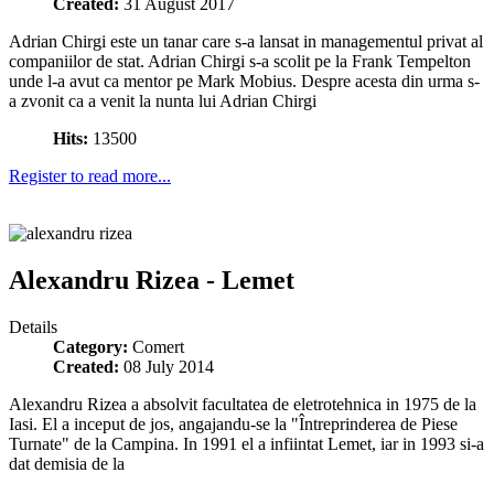
Created:
31 August 2017
Adrian Chirgi este un tanar care s-a lansat in managementul privat al
companiilor de stat. Adrian Chirgi s-a scolit pe la Frank Tempelton
unde l-a avut ca mentor pe Mark Mobius. Despre acesta din urma s-
a zvonit ca a venit la nunta lui Adrian Chirgi
Hits:
13500
Register to read more...
Alexandru Rizea - Lemet
Details
Category:
Comert
Created:
08 July 2014
Alexandru Rizea a absolvit facultatea de eletrotehnica in 1975 de la
Iasi. El a inceput de jos, angajandu-se la "Întreprinderea de Piese
Turnate" de la Campina. In 1991 el a infiintat Lemet, iar in 1993 si-a
dat demisia de la