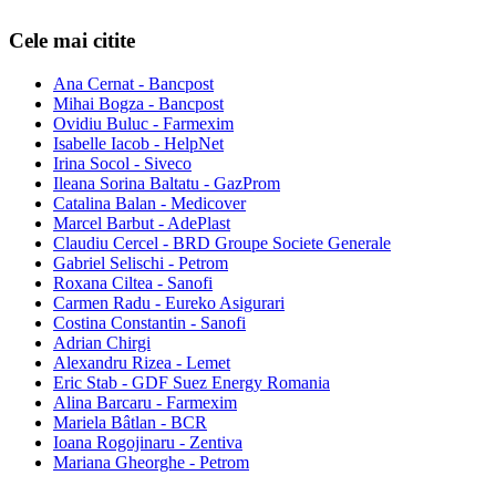
Cele mai citite
Ana Cernat - Bancpost
Mihai Bogza - Bancpost
Ovidiu Buluc - Farmexim
Isabelle Iacob - HelpNet
Irina Socol - Siveco
Ileana Sorina Baltatu - GazProm
Catalina Balan - Medicover
Marcel Barbut - AdePlast
Claudiu Cercel - BRD Groupe Societe Generale
Gabriel Selischi - Petrom
Roxana Ciltea - Sanofi
Carmen Radu - Eureko Asigurari
Costina Constantin - Sanofi
Adrian Chirgi
Alexandru Rizea - Lemet
Eric Stab - GDF Suez Energy Romania
Alina Barcaru - Farmexim
Mariela Bâtlan - BCR
Ioana Rogojinaru - Zentiva
Mariana Gheorghe - Petrom